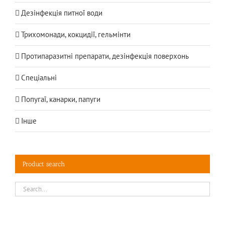
Дезінфекція питної води
Трихомонади, кокцидії, гельмінти
Протипаразитні препарати, дезінфекція поверхонь
Спеціальні
Попугаї, канарки, папуги
Інше
Product search