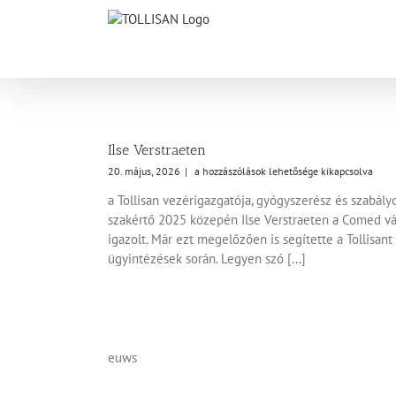
Skip
to
content
Ilse Verstraeten
Ilse
20. május, 2026
|
a hozzászólások lehetősége kikapcsolva
Verstraeten
a Tollisan vezérigazgatója, gyógyszerész és szabályo
bejegyzéshez
szakértő 2025 közepén Ilse Verstraeten a Comed vál
igazolt. Már ezt megelőzően is segítette a Tollisant
ügyintézések során. Legyen szó [...]
euws