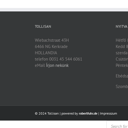
TOLLISAN
NYITVA
Wiebachstraat 43H
Hétfő 
6466 NG Kerkrade
Kedd 8
HOLLANDIA
szerda
telefon 0031 45 544 6061
Csütör
eMail
Írjon nekünk
Péntek
Ebédsz
Szomba
© 2024 Tollisan | powered by
robertfuhr.de
|
Impresszum
Products
search