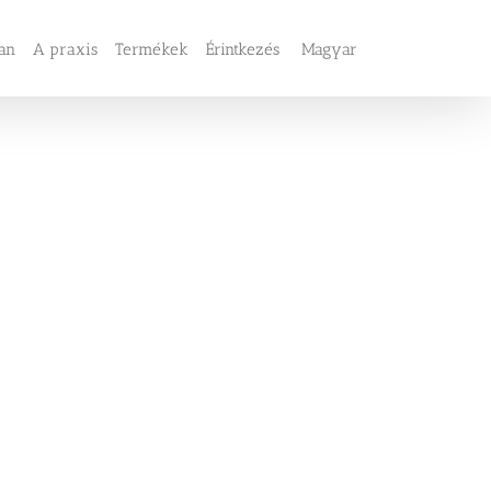
san
A praxis
Termékek
Érintkezés
Magyar