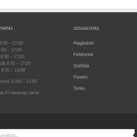
 TARTÁS
SZOLGÁLTATÁS
8:30 – 17:00
Magánélet
:30 – 17:00
Feltételek
 8:30 – 17:00
tök 8:30 – 17:00
Szállítás
 8:30 – 16:00
Fizetés
ünet 12:00 – 13:00
Törlés
t és vasárnap zárva