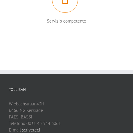
Servizio competente
TOLLISAN
Wiebachstraat 43H
6466 NG Kerkrade
PAESI BASSI
Telefono 0031 45 544 6061
E-mail
scriveteci