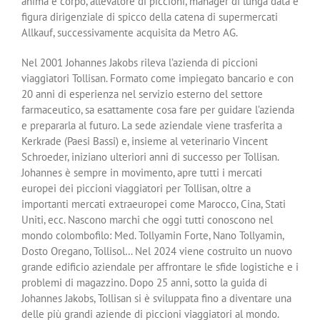
anima e corpo, allevatore di piccioni, manager di lunga data e
figura dirigenziale di spicco della catena di supermercati
Allkauf, successivamente acquisita da Metro AG.
Nel 2001 Johannes Jakobs rileva l’azienda di piccioni
viaggiatori Tollisan. Formato come impiegato bancario e con
20 anni di esperienza nel servizio esterno del settore
farmaceutico, sa esattamente cosa fare per guidare l’azienda
e prepararla al futuro. La sede aziendale viene trasferita a
Kerkrade (Paesi Bassi) e, insieme al veterinario Vincent
Schroeder, iniziano ulteriori anni di successo per Tollisan.
Johannes è sempre in movimento, apre tutti i mercati
europei dei piccioni viaggiatori per Tollisan, oltre a
importanti mercati extraeuropei come Marocco, Cina, Stati
Uniti, ecc. Nascono marchi che oggi tutti conoscono nel
mondo colombofilo: Med. Tollyamin Forte, Nano Tollyamin,
Dosto Oregano, Tollisol… Nel 2024 viene costruito un nuovo
grande edificio aziendale per affrontare le sfide logistiche e i
problemi di magazzino. Dopo 25 anni, sotto la guida di
Johannes Jakobs, Tollisan si è sviluppata fino a diventare una
delle più grandi aziende di piccioni viaggiatori al mondo.