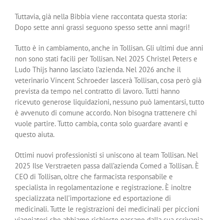
Tuttavia, già nella Bibbia viene raccontata questa storia:
Dopo sette anni grassi seguono spesso sette anni magri!
Tutto è in cambiamento, anche in Tollisan. Gli ultimi due anni
non sono stati facili per Tollisan. Nel 2025 Christel Peters e
Ludo Thijs hanno lasciato l’azienda. Nel 2026 anche il
veterinario Vincent Schroeder lascerà Tollisan, cosa però già
prevista da tempo nel contratto di lavoro. Tutti hanno
ricevuto generose liquidazioni, nessuno può lamentarsi, tutto
è avvenuto di comune accordo. Non bisogna trattenere chi
vuole partire. Tutto cambia, conta solo guardare avanti e
questo aiuta.
Ottimi nuovi professionisti si uniscono al team Tollisan. Nel
2025 Ilse Verstraeten passa dall’azienda Comed a Tollisan. È
CEO di Tollisan, oltre che farmacista responsabile e
specialista in regolamentazione e registrazione. È inoltre
specializzata nell’importazione ed esportazione di
medicinali. Tutte le registrazioni dei medicinali per piccioni
viaggiatori che abbiamo richiesto passano dalla sua scrivania.