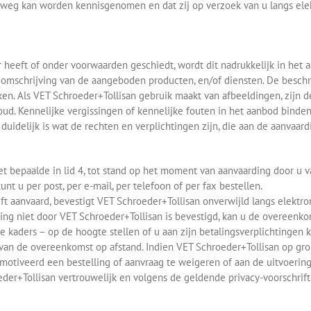
weg kan worden kennisgenomen en dat zij op verzoek van u langs elek
 heeft of onder voorwaarden geschiedt, wordt dit nadrukkelijk in het 
 omschrijving van de aangeboden producten, en/of diensten. De beschr
ken. Als VET Schroeder+Tollisan gebruik maakt van afbeeldingen, zij
ud. Kennelijke vergissingen of kennelijke fouten in het aanbod binden
 duidelijk is wat de rechten en verplichtingen zijn, die aan de aanvaar
 bepaalde in lid 4, tot stand op het moment van aanvaarding door u v
nt u per post, per e-mail, per telefoon of per fax bestellen.
ft aanvaard, bevestigt VET Schroeder+Tollisan onverwijld langs elekt
ing niet door VET Schroeder+Tollisan is bevestigd, kan u de overeenk
e kaders – op de hoogte stellen of u aan zijn betalingsverplichtingen 
 van de overeenkomst op afstand. Indien VET Schroeder+Tollisan op g
emotiveerd een bestelling of aanvraag te weigeren of aan de uitvoerin
der+Tollisan vertrouwelijk en volgens de geldende privacy-voorschrifte