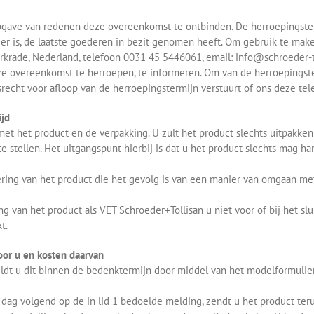
opgave van redenen deze overeenkomst te ontbinden. De herroepingster
er is, de laatste goederen in bezit genomen heeft. Om gebruik te make
rkrade, Nederland, telefoon 0031 45 5446061, email: info@schroeder-to
deze overeenkomst te herroepen, te informeren. Om van de herroepingste
recht voor afloop van de herroepingstermijn verstuurt of ons deze te
ijd
met het product en de verpakking. U zult het product slechts uitpakken
 stellen. Het uitgangspunt hierbij is dat u het product slechts mag ha
ring van het product die het gevolg is van een manier van omgaan met
g van het product als VET Schroeder+Tollisan u niet voor of bij het sl
t.
oor u en kosten daarvan
eldt u dit binnen de bedenktermijn door middel van het modelformuli
 dag volgend op de in lid 1 bedoelde melding, zendt u het product ter