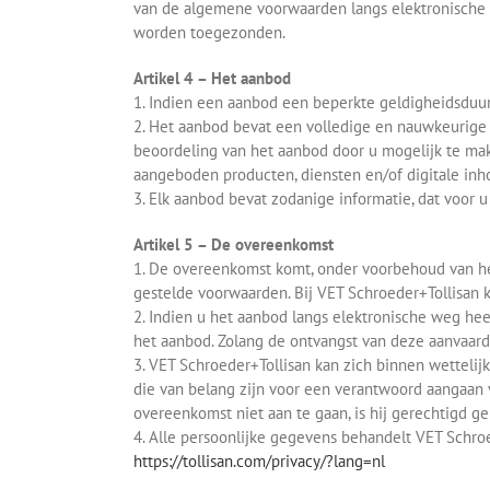
van de algemene voorwaarden langs elektronische 
worden toegezonden.
Artikel 4 – Het aanbod
1. Indien een aanbod een beperkte geldigheidsduur
2. Het aanbod bevat een volledige en nauwkeurige
beoordeling van het aanbod door u mogelijk te ma
aangeboden producten, diensten en/of digitale inho
3. Elk aanbod bevat zodanige informatie, dat voor u
Artikel 5 – De overeenkomst
1. De overeenkomst komt, onder voorbehoud van het
gestelde voorwaarden. Bij VET Schroeder+Tollisan ku
2. Indien u het aanbod langs elektronische weg hee
het aanbod. Zolang de ontvangst van deze aanvaard
3. VET Schroeder+Tollisan kan zich binnen wettelijk
die van belang zijn voor een verantwoord aangaan
overeenkomst niet aan te gaan, is hij gerechtigd g
4. Alle persoonlijke gegevens behandelt VET Schroe
https://tollisan.com/privacy/?lang=nl