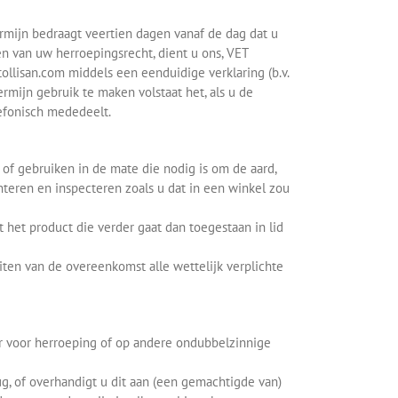
mijn bedraagt veertien dagen vanaf de dag dat u
n van uw herroepingsrecht, dient u ons, VET
llisan.com middels een eenduidige verklaring (b.v.
rmijn gebruik te maken volstaat het, als u de
lefonisch mededeelt.
 of gebruiken in de mate die nodig is om de aard,
nteren en inspecteren zoals u dat in een winkel zou
 het product die verder gaat dan toegestaan in lid
uiten van de overeenkomst alle wettelijk verplichte
er voor herroeping of op andere ondubbelzinnige
ug, of overhandigt u dit aan (een gemachtigde van)