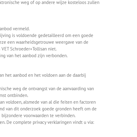
tronische weg of op andere wijze kosteloos zullen
aanbod vermeld.
ijving is voldoende gedetailleerd om een goede
n deze een waarheidsgetrouwe weergave van de
 VET Schroeder+Tollisan niet.
ding van het aanbod zijn verbonden.
an het aanbod en het voldoen aan de daarbij
ronische weg de ontvangst van de aanvaarding van
omst ontbinden.
kan voldoen, alsmede van al die feiten en factoren
rond van dit onderzoek goede gronden heeft om de
g bijzondere voorwaarden te verbinden.
n. De complete privacy verklaringen vindt u via: