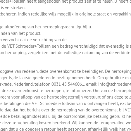
roeder+Tollisan heeft aangeboden het product zelf af te halen. U heeft
is verstreken.
ebehoren, indien redelijkerwijs mogelijk in originele staat en verpakk
ige uitoefening van het herroepingsrecht ligt bij u.
enden van het product.
en verzocht dat de verrichting van de
u de VET Schroeder+Tollisan een bedrag verschuldigd dat evenredig is 
n herroeping, vergeleken met de volledige nakoming van de verbinten
r opgave van redenen, deze overeenkomst te beëindigen. De herroeping
ager is, de laatste goederen in bezit genomen heeft. Om gebruik te ma
rkrade, Nederland, telefoon 0031 45 5446061, email: info@schroeder-t
sluit deze overeenkomst te herroepen, te informeren. Om van de herroepi
recht voor afloop van de herroepingstermijn verstuurt of ons deze te
e betalingen die VET Schroeder+Tollisan van u ontvangen heeft, exclus
de dag dat het bericht over de herroeping van de overeenkomst bij VE
lfde betalingsmiddel als u bij de oorspronkelijke betaling gebruikt hee
eze terugbetaling kosten berekend. Wij kunnen de terugbetaling wei
n dat u de goederen retour heeft gezonden, afhankelijk welk het vroe