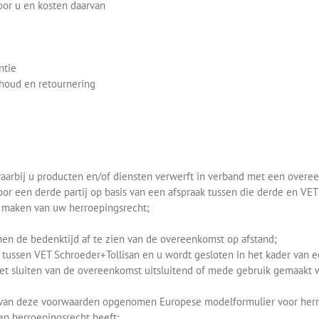
oor u en kosten daarvan
ntie
ehoud en retournering
aarbij u producten en/of diensten verwerft in verband met een overe
or een derde partij op basis van een afspraak tussen die derde en VET
n maken van uw herroepingsrecht;
nen de bedenktijd af te zien van de overeenkomst op afstand;
 tussen VET Schroeder+Tollisan en u wordt gesloten in het kader van 
 het sluiten van de overeenkomst uitsluitend of mede gebruik gemaakt
 I van deze voorwaarden opgenomen Europese modelformulier voor herroe
en herroepingsrecht heeft;