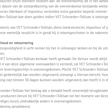
producten en/of diensten voldoen aan de overeenkomst, de in het aanbod
de datum van de totstandkoming van de overeenkomst bestaande wetteli
ancier, fabrikant of importeur verstrekte extra garantie beperkt nimme
r+Tollisan kan doen gelden indien VET Schroeder+Tollisan is tekortge
intenis van VET Schroeder+Tollisan, diens toeleverancier, importeur of
ze wettelijk verplicht is in geval hij is tekortgeschoten in de nakomi
ehoud en retournering
 zorgvuldigheid in acht nemen bij het in ontvangst nemen en bij de uit
ten.
n VET Schroeder+Tollisan kenbaar heeft gemaakt. De factuur wordt altijd
el 4 van deze algemene voorwaarden is vermeld, zal VET Schroeder+Tol
ere leveringstermijn is overeengekomen. Mocht VET Schroeder+Tollisa
chts gedeeltelijk kan worden uitgevoerd, ontvangt u hiervan bericht. V
lling niet binnen 30 dagen kunnen worden uitgevoerd, dan heeft U in 
hroeder+Tollisan het bedrag dat u betaald heeft onverwijld terugbetale
an producten berust bij VET Schroeder+Tollisan tot het moment van be
ger, tenzij uitdrukkelijk anders is overeengekomen.
ekening gevalideerd.