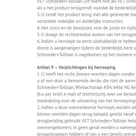
VET Schroeder+Tollisan. Dit hoeft niet als VET Sch
als u het product terugzendt voordat de bedenktijd 
3. U zendt het product terug met alle geleverde to
verstrekte redelijke en duidelijke instructies.
4. Het risico en de bewijslast voor de juiste en tijd
5. U draagt de rechtstreekse kosten van het terugz
6. Indien u herroept na eerst uitdrukkelijk te hebb
dienst is aangevangen tijdens de bedenktijd, bent 
Schroeder+Tollisan is nagekomen op het moment va
Artikel 9 – Verplichtingen bij herroeping
1. U heeft het recht, binnen veertien dagen zonde
u of een door u benoemde derde, die niet de aanvr
Schroeder+Tollisan, Wiebachstraat 43H, 6466 NG Ke
(b.v. per brief, e-mail of telefonisch), over uw be
mededeling over de uitvoering van het herroepings
2. Indien u deze overeenkomst herroept, worden all
binnen veertien dagen terug betaald, geteld vanaf 
terugbetaling gebruikt VET Schroeder+Tollisan hetze
overeengekomen; in geen geval worden u vanwege d
terugontvangen hebben of van u een bewijs ontvange