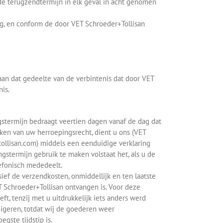
 de terugzendtermijn in elk geval in acht genomen
ing, en conform de door VET Schroeder+Tollisan
aan dat gedeelte van de verbintenis dat door VET
is.
stermijn bedraagt veertien dagen vanaf de dag dat
ken van uw herroepingsrecht, dient u ons (VET
ollisan.com) middels een eenduidige verklaring
ngstermijn gebruik te maken volstaat het, als u de
lefonisch mededeelt.
ief de verzendkosten, onmiddellijk en ten laatste
T Schroeder+Tollisan ontvangen is. Voor deze
ft, tenzij met u uitdrukkelijk iets anders werd
geren, totdat wij de goederen weer
gste tijdstip is.