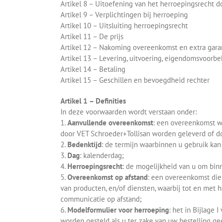
Artikel 8 – Uitoefening van het herroepingsrecht d
Artikel 9 – Verplichtingen bij herroeping
Artikel 10 – Uitsluiting herroepingsrecht
Artikel 11 – De prijs
Artikel 12 – Nakoming overeenkomst en extra gara
Artikel 13 – Levering, uitvoering, eigendomsvoorb
Artikel 14 – Betaling
Artikel 15 – Geschillen en bevoegdheid rechter
Artikel 1 – Definities
In deze voorwaarden wordt verstaan onder:
1.
Aanvullende overeenkomst
: een overeenkomst w
door VET Schroeder+Tollisan worden geleverd of do
2.
Bedenktijd
: de termijn waarbinnen u gebruik ka
3.
Dag
: kalenderdag;
4.
Herroepingsrecht
: de mogelijkheid van u om bin
5.
Overeenkomst op afstand
: een overeenkomst die
van producten, en/of diensten, waarbij tot en met
communicatie op afstand;
6.
Modelformulier voor herroeping
: het in Bijlage
worden gesteld als u ter zake van uw bestelling ge