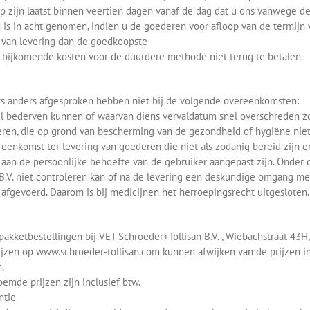
op zijn laatst binnen veertien dagen vanaf de dag dat u ons vanwege d
 is in acht genomen, indien u de goederen voor afloop van de termijn 
 van levering dan de goedkoopste
e bijkomende kosten voor de duurdere methode niet terug te betalen.
ets anders afgesproken hebben niet bij de volgende overeenkomsten:
nel bederven kunnen of waarvan diens vervaldatum snel overschreden 
ren, die op grond van bescherming van de gezondheid of hygiëne niet 
reenkomst ter levering van goederen die niet als zodanig bereid zijn 
 aan de persoonlijke behoefte van de gebruiker aangepast zijn. Onder 
B.V. niet controleren kan of na de levering een deskundige omgang 
afgevoerd. Daarom is bij medicijnen het herroepingsrecht uitgesloten.
 pakketbestellingen bij VET Schroeder+Tollisan B.V. , Wiebachstraat 43
ijzen op www.schroeder-tollisan.com kunnen afwijken van de prijzen in
.
emde prijzen zijn inclusief btw.
ntie