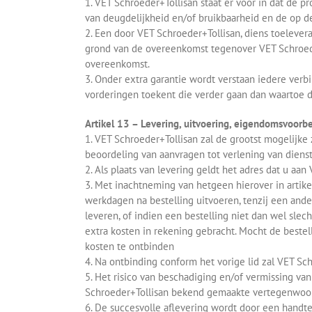
1. VET Schroeder+Tollisan staat er voor in dat de 
van deugdelijkheid en/of bruikbaarheid en de op 
2. Een door VET Schroeder+Tollisan, diens toelever
grond van de overeenkomst tegenover VET Schroede
overeenkomst.
3. Onder extra garantie wordt verstaan iedere verb
vorderingen toekent die verder gaan dan waartoe de
Artikel 13 – Levering, uitvoering, eigendomsvoorb
1. VET Schroeder+Tollisan zal de grootst mogelijke
beoordeling van aanvragen tot verlening van diens
2. Als plaats van levering geldt het adres dat u aa
3. Met inachtneming van hetgeen hierover in artik
werkdagen na bestelling uitvoeren, tenzij een and
leveren, of indien een bestelling niet dan wel sle
extra kosten in rekening gebracht. Mocht de beste
kosten te ontbinden
4. Na ontbinding conform het vorige lid zal VET Sc
5. Het risico van beschadiging en/of vermissing v
Schroeder+Tollisan bekend gemaakte vertegenwoordi
6. De succesvolle aflevering wordt door een handt