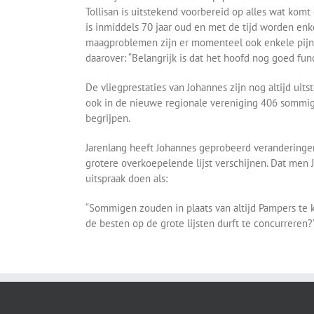
Tollisan is uitstekend voorbereid op alles wat komt
is inmiddels 70 jaar oud en met de tijd worden enke
maagproblemen zijn er momenteel ook enkele pijnst
daarover: “Belangrijk is dat het hoofd nog goed fun
De vliegprestaties van Johannes zijn nog altijd uits
ook in de nieuwe regionale vereniging 406 sommige
begrijpen.
Jarenlang heeft Johannes geprobeerd veranderingen 
grotere overkoepelende lijst verschijnen. Dat men 
uitspraak doen als:
“Sommigen zouden in plaats van altijd Pampers te 
de besten op de grote lijsten durft te concurreren?