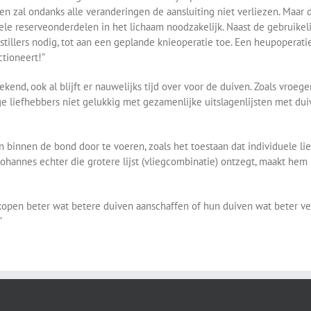
 en zal ondanks alle veranderingen de aansluiting niet verliezen. Maar
le reserveonderdelen in het lichaam noodzakelijk. Naast de gebruikelij
illers nodig, tot aan een geplande knieoperatie toe. Een heupoperatie
ctioneert!”
tekend, ook al blijft er nauwelijks tijd over voor de duiven. Zoals vroe
 liefhebbers niet gelukkig met gezamenlijke uitslagenlijsten met duiv
binnen de bond door te voeren, zoals het toestaan dat individuele lie
Johannes echter die grotere lijst (vliegcombinatie) ontzegt, maakt hem
kopen beter wat betere duiven aanschaffen of hun duiven wat beter ver
”