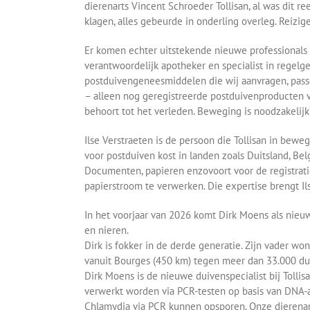
dierenarts Vincent Schroeder Tollisan, al was dit 
klagen, alles gebeurde in onderling overleg. Reizig
Er komen echter uitstekende nieuwe professionals bi
verantwoordelijk apotheker en specialist in regelge
postduivengeneesmiddelen die wij aanvragen, passer
– alleen nog geregistreerde postduivenproducten ve
behoort tot het verleden. Beweging is noodzakelijk
Ilse Verstraeten is de persoon die Tollisan in bew
voor postduiven kost in landen zoals Duitsland, Be
Documenten, papieren enzovoort voor de registrat
papierstroom te verwerken. Die expertise brengt Ilse
In het voorjaar van 2026 komt Dirk Moens als nieuwe
en nieren.
Dirk is fokker in de derde generatie. Zijn vader wo
vanuit Bourges (450 km) tegen meer dan 33.000 duive
Dirk Moens is de nieuwe duivenspecialist bij Tollisa
verwerkt worden via PCR-testen op basis van DNA-an
Chlamydia via PCR kunnen opsporen. Onze dierenar