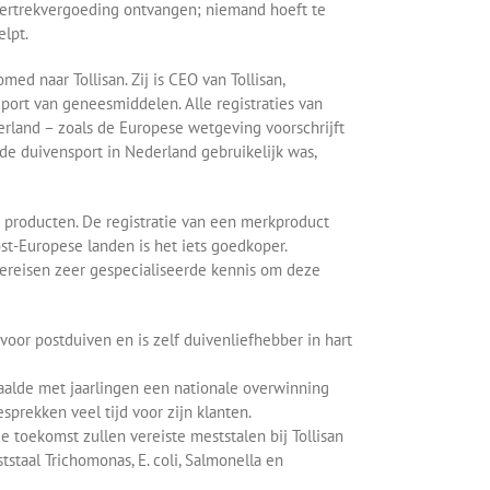
e vertrekvergoeding ontvangen; niemand hoeft te
elpt.
ed naar Tollisan. Zij is CEO van Tollisan,
xport van geneesmiddelen. Alle registraties van
erland – zoals de Europese wetgeving voorschrijft
 de duivensport in Nederland gebruikelijk was,
de producten. De registratie van een merkproduct
st-Europese landen is het iets goedkoper.
ereisen zeer gespecialiseerde kennis om deze
 voor postduiven en is zelf duivenliefhebber in hart
ehaalde met jaarlingen een nationale overwinning
sprekken veel tijd voor zijn klanten.
de toekomst zullen vereiste meststalen bij Tollisan
staal Trichomonas, E. coli, Salmonella en