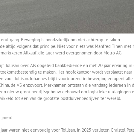
chteruitgang. Beweging is noodzakelijk om niet achterop te raken.
de altijd volgens dat principe. Niet voor niets was Manfred Tihen met 
marktketen Allkauf, die later werd overgenomen door Metro AG.
f Tollisan over. Als opgeleid bankbediende en met 20 jaar ervaring in
en toekomstbestendig te maken. Het hoofdkantoor wordt verplaatst naa
n voor Tollisan. Johannes blijft voortdurend in beweging en opent alle
China, de VS enzovoort. Merknamen ontstaan die vandaag iedereen in d
t een nieuw groot bedrijfsgebouw gebouwd om logistieke uitdagingen e
twikkeld tot een van de grootste postduivenbedrijven ter wereld.
 jaren!
 jaar waren niet eenvoudig voor Tollisan. In 2025 verlieten Christel Pete