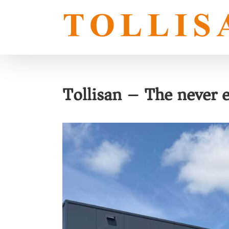
Skip
to
content
Tollisan – The never e