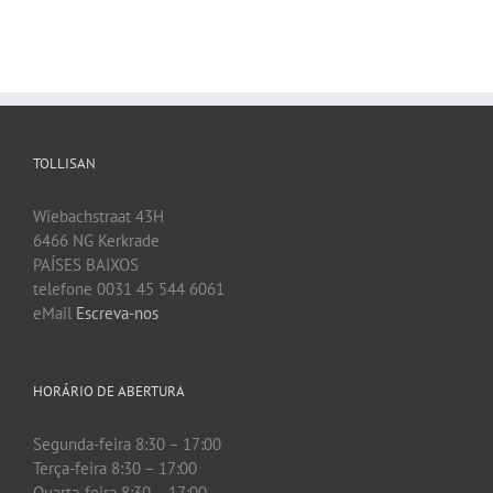
TOLLISAN
Wiebachstraat 43H
6466 NG Kerkrade
PAÍSES BAIXOS
telefone 0031 45 544 6061
eMail
Escreva-nos
HORÁRIO DE ABERTURA
Segunda-feira 8:30 – 17:00
Terça-feira 8:30 – 17:00
Quarta-feira 8:30 – 17:00