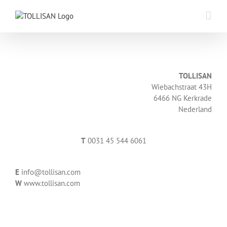
Skip
to
content
TOLLISAN
Wiebachstraat 43H
6466 NG Kerkrade
Nederland
T
0031 45 544 6061
E
info@tollisan.com
W
www.tollisan.com