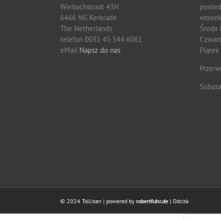
Wiebachstraat 43H
ponied
6466 NG Kerkrade
wtorek
The Netherlands
Środa 
telefon 0031 45 544 6061
Czwart
eMail
Napsz do nas
Piątek
Przerw
Sobota
© 2024 Tollisan | powered by
robertfuhr.de
|
Odcisk
Wyszukiwar