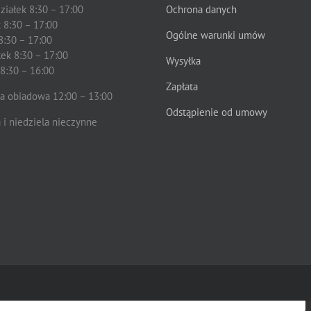
ziałek 8:30 – 17:00
Ochrona danych
 8:30 – 17:00
Ogólne warunki umów
8:30 – 17:00
ek 8:30 – 17:00
Wysyłka
 8:30 – 16:00
Zapłata
a obiadowa 12:00 – 13:00
Odstąpienie od umowy
 i niedziela nieczynne
ka