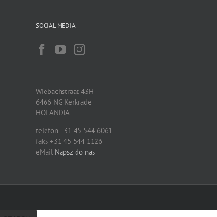
SOCIAL MEDIA
Wiebachstraat 43H
6466 NG Kerkrade
HOLANDIA
telefon +31 45 544 6061
faks +31 45 544 1126
eMail
Napsz do nas