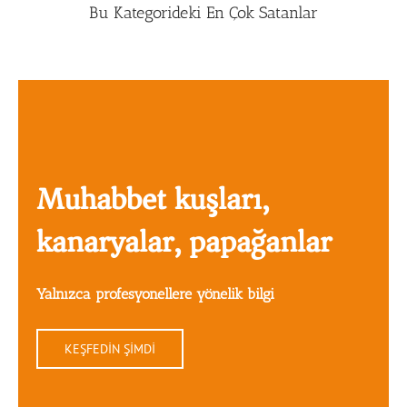
Bu Kategorideki En Çok Satanlar
Muhabbet kuşları,
kanaryalar, papağanlar
Yalnızca profesyonellere yönelik bilgi
KEŞFEDİN ŞİMDİ