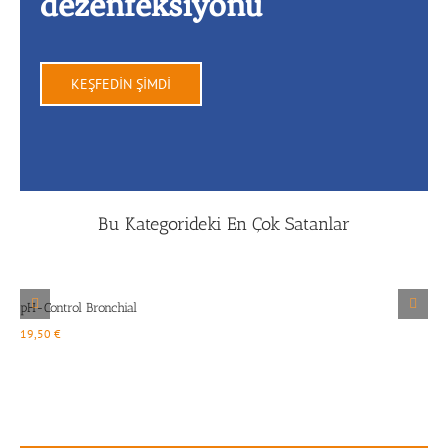
dezenfeksiyonu
KEŞFEDİN ŞİMDİ
Bu Kategorideki En Çok Satanlar
Ayrıntılar
pH-Control Bronchial
19,50
€