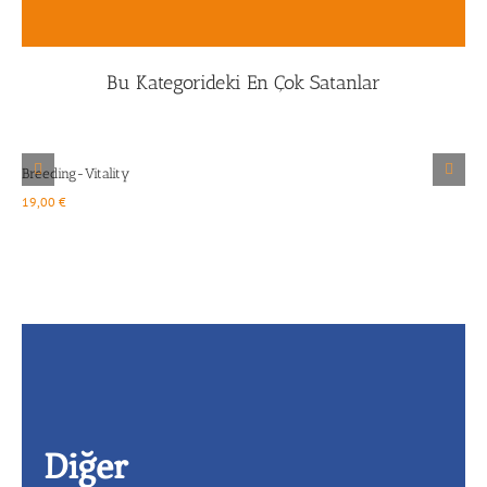
Bu Kategorideki En Çok Satanlar
Ayrıntılar
Breeding-Vitality
p
19,00
€
1
Diğer