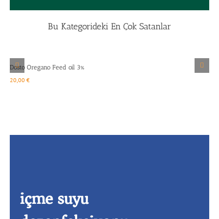
Bu Kategorideki En Çok Satanlar
Ayrıntılar
Dosto Oregano Feed oil 3%
D
20,00
€
1
içme suyu