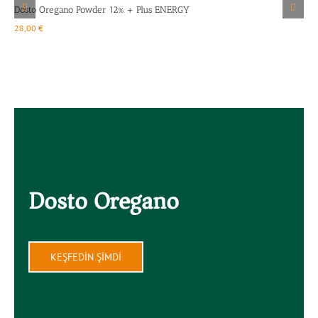
Dosto Oregano Powder 12% + Plus ENERGY
B
28,00
€
2
Dosto Oregano
KEŞFEDİN ŞİMDİ