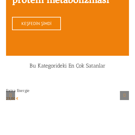
KEŞFEDİN ŞİMDİ
Bu Kategorideki En Çok Satanlar
Ayrıntılar
Extra Energie
R
23,00
€
2