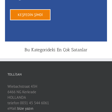
KEŞFEDİN ŞİMDİ
Bu Kategorideki En Çok Satanlar
TOLLISAN
Wiebachstraat 43H
6466 NG Kerkrade
HOLLANDA
telefon 0031 45 544 6061
eMail
bize yazın