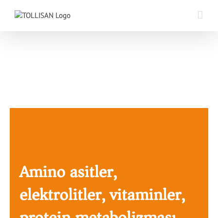
Skip
to
content
Amino asitler,
elektrolitler, vitaminler,
protein metabolizması